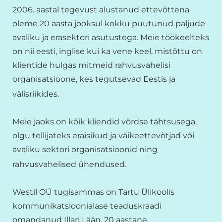
2006. aastal tegevust alustanud ettevõttena
oleme 20 aasta jooksul kokku puutunud paljude
avaliku ja erasektori asutustega. Meie töökeelteks
on nii eesti, inglise kui ka vene keel, mistõttu on
klientide hulgas mitmeid rahvusvahelisi
organisatsioone, kes tegutsevad Eestis ja
välisriikides.
Meie jaoks on kõik kliendid võrdse tähtsusega,
olgu tellijateks eraisikud ja väikeettevõtjad või
avaliku sektori organisatsioonid ning
rahvusvahelised ühendused.
Westil OÜ tugisammas on Tartu Ülikoolis
kommunikatsioonialase teaduskraadi
omandanud Illari Lään. 20 aastane